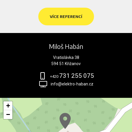
VÍCE REFERENCÍ
Miloš Habán
Vratislávka 38
594 51 Křižanov
731 255 075
+420
info@elektro-haban.cz
+
−