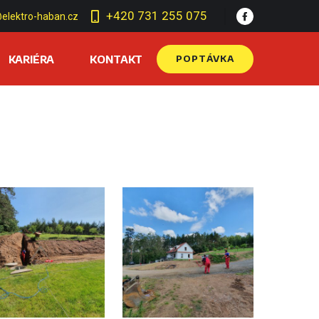
+420 731 255 075
elektro-haban.cz
KARIÉRA
KONTAKT
POPTÁVKA