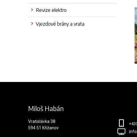
Revize elektro
Vjezdové brány a vrata
Miloš Habán
Vratislávka 38
+42
594 51 Křižanov
inf