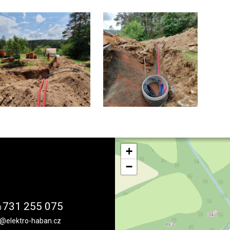
+
−
731 255 075
0
o@elektro-haban.cz